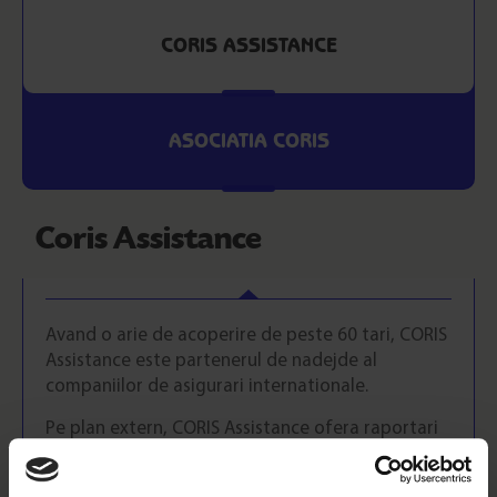
Home
CORIS ASSISTANCE
Despre noi
Contact
ASOCIATIA CORIS
Coris Assistance
Avand o arie de acoperire de peste 60 tari, CORIS
Assistance este partenerul de nadejde al
companiilor de asigurari internationale.
Pe plan extern, CORIS Assistance ofera raportari
conform standardelor clientului, dezvolta pagini
online de daune personalizate la cerere,