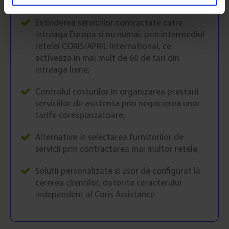
Directiva a IV a
Extinderea serviciilor contractate catre
intreaga Europa si nu numai, prin intermediul
retelei CORIS/APRIL International, ce
activeaza in mai mult de 60 de tari din
intreaga lume;
Controlul costurilor in organizarea prestarii
serviciilor de asistenta prin negocierea unor
tarife corespunzatoare;
Alternative in selectarea furnizorilor de
servicii prin contractarea mai multor retele;
Solutii personalizate si usor de configurat la
cererea clientilor, datorita caracterului
independent al Coris Assistance