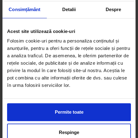
elibereaza certificate, solutioneaza plangeri si
Consimțământ
Detalii
Despre
creaza brosuri pentru agentiile de turism.
Pe plan intern, compania ofera training agentilor
in solutionarea de plangeri, cat si evaluari
Acest site utilizează cookie-uri
frecvente pentru a mentine un standard ridicat
Folosim cookie-uri pentru a personaliza conținutul și
de profesionalism si eficienta la nivelul intregii
anunțurile, pentru a oferi funcții de rețele sociale și pentru
echipe.
a analiza traficul. De asemenea, le oferim partenerilor de
Call-center-ul CORIS Assistance este la dispozitia
rețele sociale, de publicitate și de analize informații cu
asiguratilor 24 de ore din 24, 7 zile din 7 in
privire la modul în care folosiți site-ul nostru. Aceștia le
momentele dificile ce urmeaza producerii unui
pot combina cu alte informații oferite de dvs. sau culese
eveniment asigurat.
în urma folosirii serviciilor lor.
De ce sa alegeti CORIS Assistance
Permite toate
Experienta indelungata in domeniul
asistentei, precum si in al regularizarii
daunelor auto din sistemul Carte Verde si
Respinge