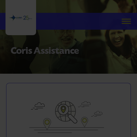
Coris Assistance
Call center: (+4021) 201.90.30
Servicii de asistenta
Asistenta in Franta
Daune
Parteneri