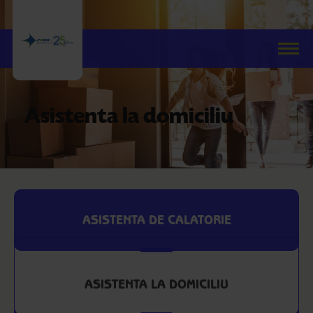
Asistenta la domiciliu
Call center: (+4021) 201.90.30
Servicii de asistenta
Asistenta in Franta
ASISTENTA DE CALATORIE
Daune
Parteneri
ASISTENTA LA DOMICILIU