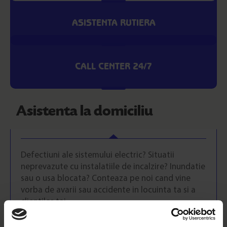
Home
ASISTENTA RUTIERA
Despre noi
Contact
CALL CENTER 24/7
Asistenta la domiciliu
Defectiuni ale sistemului electric? Situatii
neprevazute cu instalatiile de incalzire? Inundatie
sau o usa blocata? Conteaza pe noi cand vine
vorba de avarii sau accidente in locuinta ta si a
clientilor tai.
Echipa noastra disponibila NON-STOP este