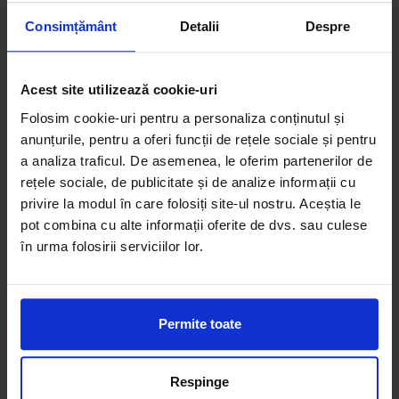
specializata in contactarea rapida a firmelor de
Consimțământ
Detalii
Despre
reparatii ce pot solutiona rapid si eficient astfel
de probleme. In mai putin de 2 ore, un echipaj va
ajunge la usa clientului.
Acest site utilizează cookie-uri
Lucram cu mai mult de 200 de furnizori de servicii
Folosim cookie-uri pentru a personaliza conținutul și
autorizati in urmatoarele departamente:
anunțurile, pentru a oferi funcții de rețele sociale și pentru
instalatii electrice si mentenanta, instalatii
a analiza traficul. De asemenea, le oferim partenerilor de
sanitare, tamplarie, lacatuserie si
rețele sociale, de publicitate și de analize informații cu
montare/reparatii geamuri.
privire la modul în care folosiți site-ul nostru. Aceștia le
pot combina cu alte informații oferite de dvs. sau culese
în urma folosirii serviciilor lor.
Nu ezitati sa ne contactati, la orice ora, in cazul
in care intampinati :
Avarii ale sistemului electric (defectiuni ale
Permite toate
panoului electric, circuite electrice, prize si
intrerupatoare)
Respinge
Defectiuni ale sistemelor de incalzire