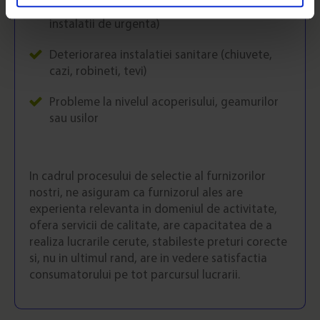
(centrala termica, termostat, calorifere, tevi,
instalatii de urgenta)
Deteriorarea instalatiei sanitare (chiuvete,
cazi, robineti, tevi)
Probleme la nivelul acoperisului, geamurilor
sau usilor
In cadrul procesului de selectie al furnizorilor
nostri, ne asiguram ca furnizorul ales are
experienta relevanta in domeniul de activitate,
ofera servicii de calitate, are capacitatea de a
realiza lucrarile cerute, stabileste preturi corecte
si, nu in ultimul rand, are in vedere satisfactia
consumatorului pe tot parcursul lucrarii.